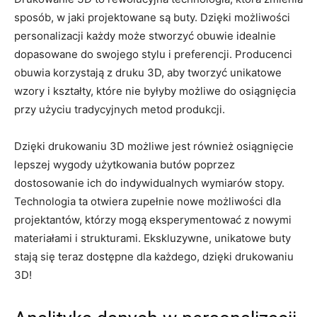
sposób, w jaki ​projektowane są buty.⁤ Dzięki możliwości
personalizacji ⁢każdy może ‍stworzyć obuwie idealnie‌
dopasowane⁢ do ⁣swojego stylu i⁤ preferencji. Producenci
‌obuwia korzystają z druku⁣ 3D, aby tworzyć⁤ unikatowe
wzory i kształty, ‍które nie byłyby⁣ możliwe do osiągnięcia⁣
przy użyciu‌ tradycyjnych metod produkcji.
Dzięki drukowaniu 3D możliwe⁤ jest również⁢ osiągnięcie
lepszej wygody użytkowania butów poprzez
dostosowanie ich ‍do indywidualnych‍ wymiarów stopy.⁤
Technologia ‌ta otwiera zupełnie⁤ nowe możliwości⁣ dla
‍projektantów,⁤ którzy mogą eksperymentować z nowymi
materiałami i strukturami. ⁣Ekskluzywne,⁤ unikatowe‍ buty
stają się teraz⁣ dostępne dla ⁤każdego, ​dzięki drukowaniu
3D!