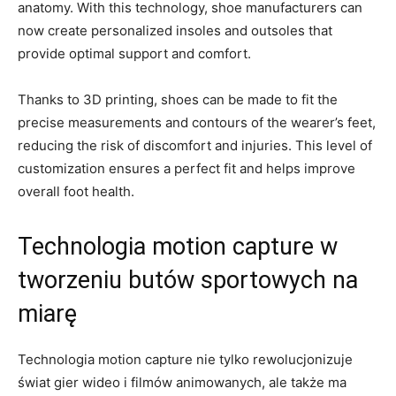
⁤anatomy. With ⁣this technology,​ shoe manufacturers can
⁣now create personalized insoles and ⁣outsoles that
provide optimal support ⁤and comfort.
Thanks⁤ to 3D printing, shoes⁣ can be made to fit the
precise measurements and contours of‌ the ⁤wearer’s feet,
reducing the ⁢risk ‌of discomfort and injuries. This level of
customization ensures a‍ perfect fit⁤ and helps improve
⁢overall​ foot health.
Technologia motion capture ‍w
tworzeniu ⁢butów sportowych na
miarę
Technologia motion capture⁤ nie tylko rewolucjonizuje
świat​ gier ⁣wideo i filmów​ animowanych, ale także ma