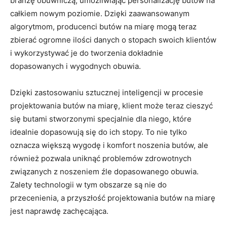
branżę obuwniczą, umożliwiając personalizację butów na
całkiem nowym‍ poziomie. Dzięki zaawansowanym
algorytmom, producenci butów na miarę mogą ⁣teraz
zbierać ogromne ilości danych o stopach‍ swoich klientów
i wykorzystywać je do tworzenia dokładnie
dopasowanych ‍i wygodnych obuwia. ⁢
Dzięki ​zastosowaniu ⁤sztucznej inteligencji w procesie
projektowania ⁣butów⁣ na miarę, klient może ​teraz cieszyć ​
się ⁣butami⁤ stworzonymi specjalnie dla niego, które
idealnie dopasowują się do ich stopy. To nie ⁤tylko
oznacza większą wygodę⁢ i komfort⁢ noszenia butów, ale
również pozwala uniknąć problemów ⁣zdrowotnych
związanych⁢ z ⁤noszeniem ⁤źle​ dopasowanego obuwia.‌
Zalety technologii w tym obszarze są nie do
przecenienia, a przyszłość projektowania butów na miarę​
jest naprawdę zachęcająca.