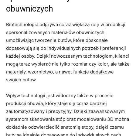
obuwniczych
Biotechnologia odgrywa coraz większą rolę w produkcji⁤
spersonalizowanych materiałów obuwniczych,
umożliwiając​ tworzenie⁢ butów, ​które ⁣doskonale
dopasowują się do indywidualnych potrzeb ⁣i preferencji
każdej osoby. Dzięki nowoczesnym technologiom, ​klienci
mogą teraz ‌wybierać​ nie tylko rozmiar‌ czy kolor,​ ale także
⁣materiały, wzornictwo,⁤ a ​nawet funkcje dodatkowe
swoich butów.
Wpływ technologii jest widoczny ‌także w procesie
produkcji ⁤obuwia, który staje ​się coraz ​bardziej
⁤zautomatyzowany⁤ i ‌precyzyjny. Dzięki⁢ zaawansowanym
systemom skanowania stóp oraz modelowaniu 3D‌ można⁢
dokładnie odzwierciedlić anatomię⁣ stopy, ‍dzięki czemu
buty⁤ są idealnie dopasowane do indywidualnych​ cech