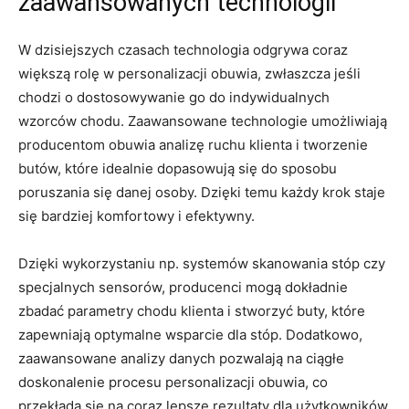
zaawansowanych technologii
W dzisiejszych czasach technologia ‍odgrywa‍ coraz
większą‍ rolę‌ w personalizacji obuwia, zwłaszcza ⁤jeśli
chodzi ⁤o dostosowywanie ⁣go do indywidualnych
wzorców chodu. Zaawansowane ⁣technologie umożliwiają
producentom obuwia analizę ruchu ​klienta‌ i ⁤tworzenie
butów, które idealnie dopasowują się do sposobu ​
poruszania się danej osoby. ​Dzięki temu każdy krok ⁢staje
się bardziej ⁤komfortowy‌ i efektywny.
Dzięki ‌wykorzystaniu np.⁤ systemów skanowania stóp⁢ czy
specjalnych ‌sensorów, ‌producenci mogą dokładnie
zbadać parametry chodu klienta i stworzyć ⁣buty, które
⁤zapewniają optymalne wsparcie dla‌ stóp. ‌Dodatkowo,
zaawansowane analizy ⁤danych pozwalają na ciągłe
doskonalenie ​procesu ⁤personalizacji obuwia, ​co
⁤przekłada się na coraz lepsze rezultaty​ dla użytkowników.