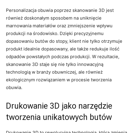
Personalizacja obuwia poprzez ⁣skanowanie 3D jest⁣
również ⁢doskonałym ​sposobem na uniknięcie
marnowania materiałów​ oraz zmniejszenie wpływu
produkcji ⁣na środowisko. ⁤Dzięki precyzyjnemu
dopasowaniu butów do stopy, klient ​nie ⁤tylko‍ otrzymuje
produkt idealnie dopasowany, ale także ⁤redukuje ilość
odpadów ⁣powstałych podczas⁣ produkcji. W rezultacie,
skanowanie‍ 3D ‍staje się nie tylko ⁣innowacyjną
technologią w branży obuwniczej,⁢ ale również
ekologicznym rozwiązaniem‌ w procesie ⁣tworzenia
obuwia.
Drukowanie ‌3D jako narzędzie
tworzenia ‍unikatowych butów
Drukowanie 3D to​ rewolucyjna⁣ technologia, która⁣ zmienia