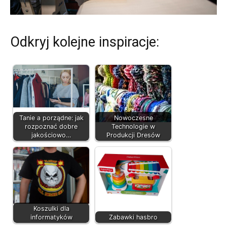
Odkryj kolejne inspiracje:
Tanie a porządne: jak
Nowoczesne
rozpoznać dobre
Technologie w
jakościowo…
Produkcji Dresów
Koszulki dla
informatyków
Zabawki hasbro