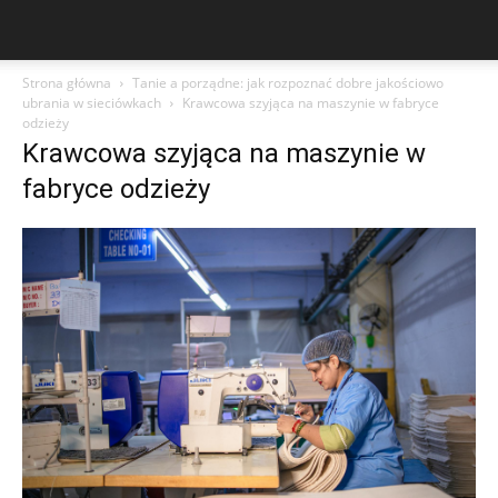
Strona główna
Tanie a porządne: jak rozpoznać dobre jakościowo
ubrania w sieciówkach
Krawcowa szyjąca na maszynie w fabryce
odzieży
Krawcowa szyjąca na maszynie w
fabryce odzieży