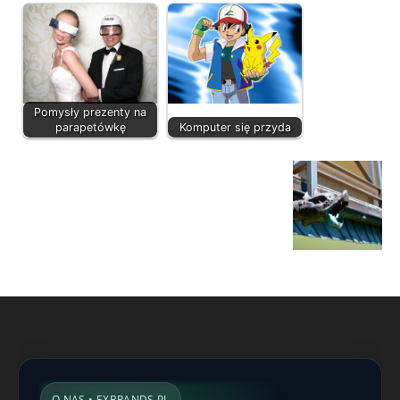
Pomysły prezenty na
parapetówkę
Komputer się przyda
O NAS • EXBRANDS.PL