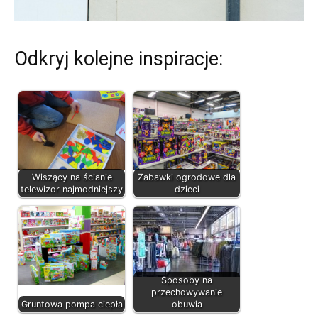
Odkryj kolejne inspiracje:
Wiszący na ścianie
Zabawki ogrodowe dla
telewizor najmodniejszy
dzieci
Sposoby na
przechowywanie
Gruntowa pompa ciepła
obuwia