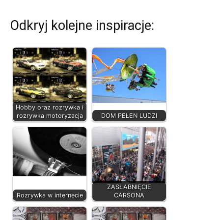
Odkryj kolejne inspiracje:
Hobby oraz rozrywka i
rozrywka motoryzacja
DOM PEŁEN LUDZI
ZASŁABNIĘCIE
Rozrywka w internecie
CARSONA