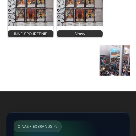
INNE SPOJRZENIE
Simsy
O NAS • EXBRANDS.PL