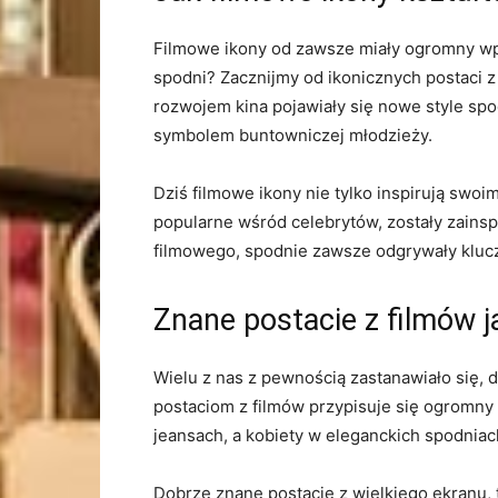
Filmowe ikony od ⁤zawsze miały​ ogromny wpł
spodni? Zacznijmy od ikonicznych postaci z ‌
rozwojem kina pojawiały się nowe​ style spod
symbolem buntowniczej młodzieży.
Dziś filmowe ikony nie tylko⁤ inspirują swoi
popularne wśród celebrytów, zostały zainsp
filmowego, spodnie‍ zawsze odgrywały kluc
Znane‍ postacie z filmów 
Wielu ⁢z nas⁢ z pewnością zastanawiało ​się
postaciom ‍z filmów przypisuje się​ ogrom
jeansach, a kobiety ⁤w eleganckich spodniach 
Dobrze znane postacie z ⁣wielkiego⁢ ekranu,‍