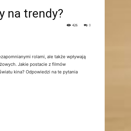
y na trendy?
426
0
niezapomnianymi rolami, ale także wpływają
eżowych. ⁤Jakie postacie z filmów
wiatu ​kina? Odpowiedzi‍ na te pytania