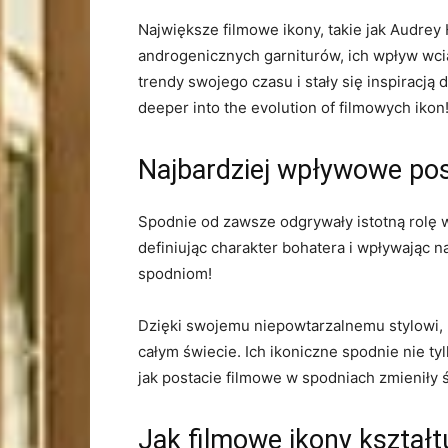
Największe⁣ filmowe ikony, takie jak Audrey 
androgenicznych garniturów, ich ‌wpływ wc
trendy swojego czasu i stały się ⁤inspiracją dla
deeper into ⁢the evolution of filmowych ikon
Najbardziej wpływowe pos
Spodnie ‌od‍ zawsze ‍odgrywały istotną rolę
definiując charakter‍ bohatera i wpływając n
spodniom!
Dzięki swojemu niepowtarzalnemu stylowi, p
całym‍ świecie. Ich ikoniczne spodnie nie t
jak postacie ⁤filmowe w spodniach​ zmieniły ś
Jak filmowe ikony‌ kształ