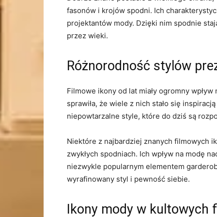
fasonów i ​krojów spodni. ⁣Ich charakterystyc
projektantów mody. Dzięki nim spodnie ​stają 
przez wieki.
Różnorodność stylów pre
Filmowe ‌ikony od lat miały ogromny wpływ‍ 
sprawiła, że‌ wiele ⁢z nich stało ⁢się inspi
niepowtarzalne⁢ style, które‍ do dziś są roz
Niektóre ⁢z najbardziej‍ znanych​ filmowych 
⁢zwykłych​ spodniach. Ich wpływ na ‍modę nad
niezwykle popularnym elementem garderoby,
wyrafinowany styl ​i pewność siebie.
Ikony mody w kultowych 