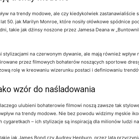
yw na trendy ⁤modowe,‌ ale czy kiedykolwiek zastanawialiście s
lat 50. jak Marilyn Monroe, ⁢które nosiły⁤ ołówkowe spódnice pod
ni,‌ takie jak ​dżinsy⁣ noszone⁣ przez Jamesa ‍Deana w „Buntownik
mi stylizacjami‍ na czerwonym dywanie,⁣ ale mają również wpływ⁣
irowane przez filmowych ⁣bohaterów ‍noszących sportowe dresy. 
zową rolę w kreowaniu ⁢wizerunku postaci i definiowaniu tren
jako ⁤wzór do naśladowania
, dlaczego ulubieni bohaterowie filmowi noszą zawsze‍ tak stylow
ny wpływ na trendy modowe. ⁤Nie bez powodu widzimy męskie ik
cygaretkach – ​ich ⁢stylizacje​ są inspiracją dla milionów ludzi n
 takie ​jak⁢ James Bond czy Audrey Hepburn, przez lata przyczyn