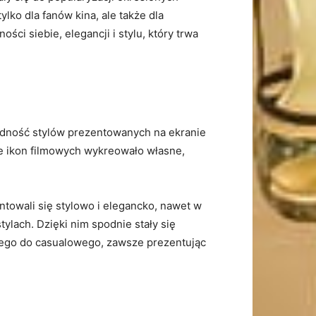
ko ⁢dla​ fanów kina, ale także dla
ci siebie, elegancji i stylu, który⁢ trwa​
orodność stylów prezentowanych na ekranie
iele ikon filmowych wykreowało własne,
ntowali⁣ się ⁢stylowo i elegancko, nawet w
lach. Dzięki⁢ nim⁣ spodnie stały się
ego do ​casualowego, ⁤zawsze prezentując