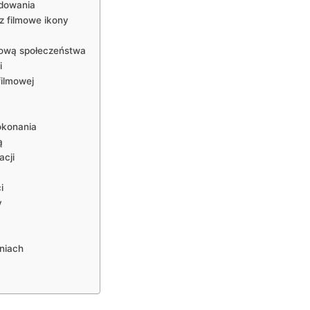
adowania
 filmowe ikony
dową społeczeństwa
i
filmowej
okonania
ą
acji
i
y
niach