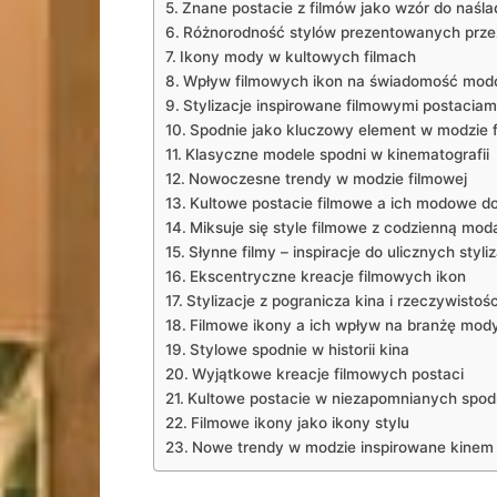
Znane‍ postacie z filmów jako ⁤wzór do naśl
Różnorodność stylów prezentowanych przez
Ikony mody w kultowych filmach
Wpływ filmowych ikon na‍ świadomość mo
Stylizacje inspirowane filmowymi postaciam
Spodnie⁤ jako ⁣kluczowy element w‍ modzie 
Klasyczne modele spodni ‍w kinematografii
Nowoczesne ⁣trendy w modzie filmowej
Kultowe ⁣postacie filmowe a‌ ich ​modowe d
Miksuje się style filmowe z codzienną mod
Słynne filmy ‍– inspiracje do ulicznych ​styliz
Ekscentryczne kreacje filmowych​ ikon
Stylizacje ‍z ‍pogranicza ​kina i⁣ rzeczywistośc
Filmowe ⁤ikony a​ ich wpływ na branżę⁢ mod
Stylowe‌ spodnie w ​historii kina
Wyjątkowe kreacje filmowych postaci
Kultowe postacie w niezapomnianych spod
Filmowe ikony jako ikony stylu
Nowe trendy w modzie inspirowane⁢ kinem