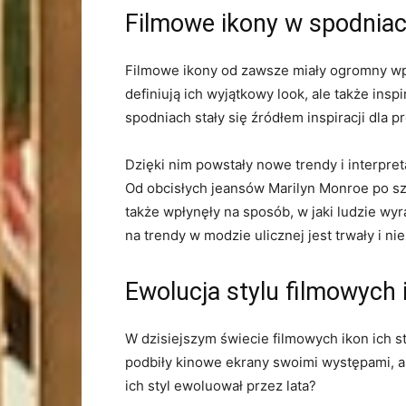
Filmowe ikony w spodniach
Filmowe ikony od zawsze miały ogromny wpływ
definiują ich ⁢wyjątkowy ​look,‌ ale także ‍
spodniach stały się⁢ źródłem inspiracji dla 
Dzięki​ nim powstały ⁣nowe trendy i​ interpr
Od obcisłych​ jeansów Marilyn Monroe po sz
także wpłynęły na sposób, ⁢w jaki ludzie wy
na trendy w modzie ulicznej jest ⁢trwały i ni
Ewolucja stylu filmowych 
W dzisiejszym świecie filmowych ikon ich‌ sty
podbiły kinowe ekrany swoimi występami, ⁢al
ich styl ewoluował ‌przez lata?