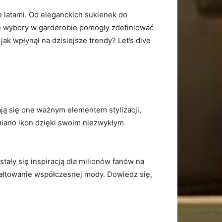
e latami. ​Od eleganckich sukienek do
e wybory w garderobie pomogły⁣ zdefiniować
ak ⁣wpłynął ⁢na⁣ dzisiejsze ‍trendy? ⁣Let’s dive
ają się one ważnym elementem stylizacji,
 miano​ ikon dzięki swoim niezwykłym‌
stały się inspiracją dla milionów fanów na
ztałtowanie współczesnej mody. Dowiedz się,