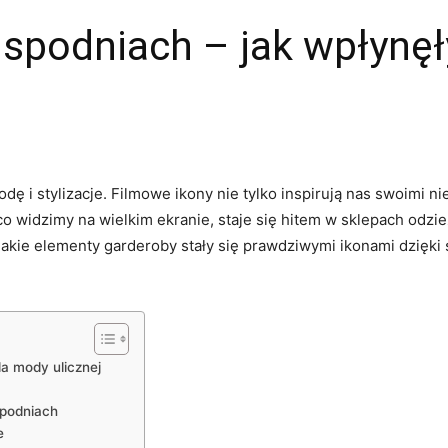
spodniach – jak wpłynęł
odę i stylizacje. Filmowe ikony nie tylko ​inspirują nas swoimi 
co widzimy⁢ na wielkim ekranie, staje się⁢ hitem w sklepach odzi
Jakie elementy garderoby stały się⁤ prawdziwymi ikonami dzięki ś
la mody ulicznej
spodniach
e