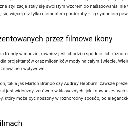
zne stylizacje stały się swoistym wzorem do naśladowania, nie tyl
się⁤ więcej niż⁤ tylko elementem garderoby ‍– są‌ symbolem pewnoś
zentowanych przez filmowe ikony
na trendy w modzie, również jeśli chodzi o ⁢spodnie. Ich‌ różn
racją dla projektantów‌ oraz miłośników mody na całym świecie. W
poznawalne i⁣ wpływowe.
ikon, takie jak Marlon Brando czy⁣ Audrey Hepburn, ‍zawsze‍ preze
al jest widoczny,⁢ zarówno w klasycznych, jak i nowoczesnych sty
 który może być noszony ‌w ⁤różnorodny sposób, ​od elegancki
filmach