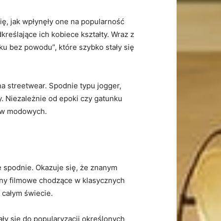
ię, jak⁣ wpłynęły one na popularność
kreślające ich kobiece kształty. Wraz z
u bez powodu”,​ które ‌szybko ⁢stały się
 na streetwear. Spodnie typu jogger,
​Niezależnie ‌od epoki ⁤czy gatunku
dów modowych.
e spodnie.​ Okazuje się, że znanym
ony ‌filmowe chodzące w klasycznych
a całym świecie.
iały się do popularyzacji określonych