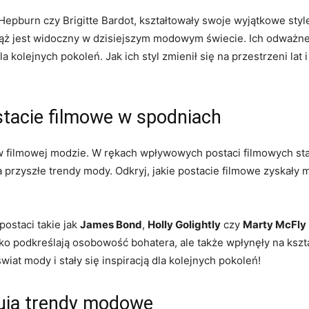
⁢Hepburn czy Brigitte ‍Bardot, ‌kształtowały swoje wyjątkowe styl
iąż⁢ jest widoczny w dzisiejszym modowym świecie. Ich odważn
 kolejnych pokoleń. Jak⁢ ich styl zmienił się ⁢na przestrzeni lat i j
!
tacie filmowe w spodniach
 w ​filmowej modzie. W rękach wpływowych postaci ⁣filmowych st
a przyszłe trendy mody. Odkryj,⁣ jakie postacie ‍filmowe ⁢zyskały
ostaci takie jak‌
James‌ Bond
,
Holly Golightly
czy
Marty McFly
ylko podkreślają osobowość bohatera, ale‌ także wpłynęły na ks
wiat mody⁢ i stały się inspiracją dla​ kolejnych pokoleń!
tują ⁤trendy modowe