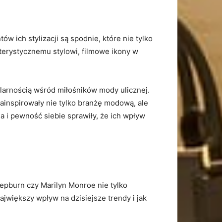
 ich stylizacji są spodnie, które⁣ nie tylko
rakterystycznemu stylowi, filmowe ikony w
ularnością wśród miłośników mody ‍ulicznej.​
ainspirowały nie tylko branżę modową, ⁢ale
 i pewność siebie sprawiły, że ich ⁢wpływ​
epburn ‍czy ‌Marilyn Monroe nie tylko​
iększy ‍wpływ na dzisiejsze ⁢trendy i ​jak