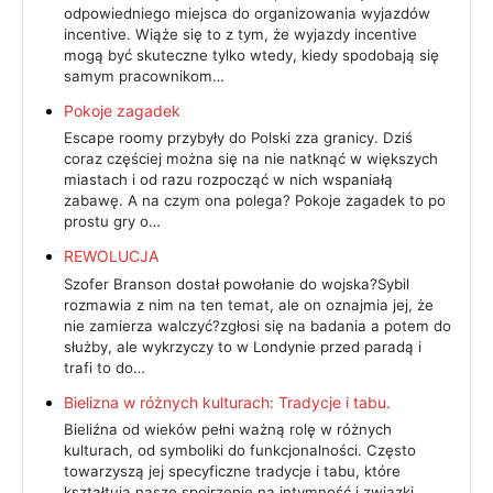
odpowiedniego miejsca do organizowania wyjazdów
incentive. Wiąże się to z tym, że wyjazdy incentive
mogą być skuteczne tylko wtedy, kiedy spodobają się
samym pracownikom…
Pokoje zagadek
Escape roomy przybyły do Polski zza granicy. Dziś
coraz częściej można się na nie natknąć w większych
miastach i od razu rozpocząć w nich wspaniałą
zabawę. A na czym ona polega? Pokoje zagadek to po
prostu gry o…
REWOLUCJA
Szofer Branson dostał powołanie do wojska?Sybil
rozmawia z nim na ten temat, ale on oznajmia jej, że
nie zamierza walczyć?zgłosi się na badania a potem do
służby, ale wykrzyczy to w Londynie przed paradą i
trafi to do…
Bielizna w różnych kulturach: Tradycje i tabu.
Bieliźna od wieków pełni ważną rolę w różnych
kulturach, od symboliki do funkcjonalności. Często
towarzyszą jej specyficzne tradycje i tabu, które
kształtują nasze spojrzenie na intymność i związki…