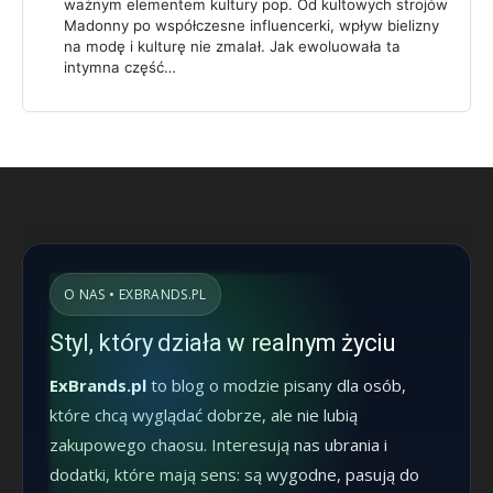
ważnym elementem kultury pop. Od kultowych strojów
Madonny po współczesne influencerki, wpływ bielizny
na modę i kulturę nie zmalał. Jak ewoluowała ta
intymna część…
O NAS • EXBRANDS.PL
Styl, który działa w realnym życiu
ExBrands.pl
to blog o modzie pisany dla osób,
które chcą wyglądać dobrze, ale nie lubią
zakupowego chaosu. Interesują nas ubrania i
dodatki, które mają sens: są wygodne, pasują do