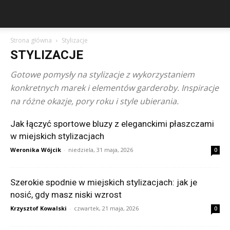
Strona główna
Stylizacje
STYLIZACJE
Gotowe pomysły na stylizacje z wykorzystaniem
konkretnych marek i elementów garderoby. Inspiracje
na różne okazje, pory roku i style ubierania.
Jak łączyć sportowe bluzy z eleganckimi płaszczami
w miejskich stylizacjach
Weronika Wójcik
-
niedziela, 31 maja, 2026
0
Szerokie spodnie w miejskich stylizacjach: jak je
nosić, gdy masz niski wzrost
Krzysztof Kowalski
-
czwartek, 21 maja, 2026
0