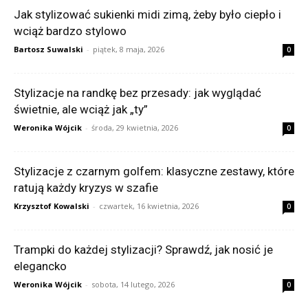
Jak stylizować sukienki midi zimą, żeby było ciepło i
wciąż bardzo stylowo
Bartosz Suwalski
-
piątek, 8 maja, 2026
0
Stylizacje na randkę bez przesady: jak wyglądać
świetnie, ale wciąż jak „ty”
Weronika Wójcik
-
środa, 29 kwietnia, 2026
0
Stylizacje z czarnym golfem: klasyczne zestawy, które
ratują każdy kryzys w szafie
Krzysztof Kowalski
-
czwartek, 16 kwietnia, 2026
0
Trampki do każdej stylizacji? Sprawdź, jak nosić je
elegancko
Weronika Wójcik
-
sobota, 14 lutego, 2026
0