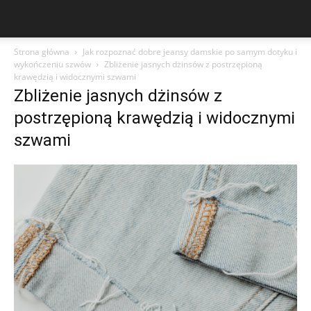
Strona główna
Jak rozpoznać dobre jeansy damskie po samym dotyku i
wykończeniu szwów
Zbliżenie jasnych dżinsów z postrzępioną
krawędzią i widocznymi szwami
Zbliżenie jasnych dżinsów z
postrzępioną krawędzią i widocznymi
szwami