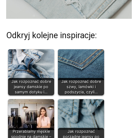
Odkryj kolejne inspiracje:
Jak rozpoznać dobre
Jak rozpoznać dobre
jeansy damskie po
szwy, lamówki i
samym dotyku i…
podszycia, czyli…
Przerabiamy męskie
Jak rozpoznać
spodnie na damskie –
porządne jeansy po