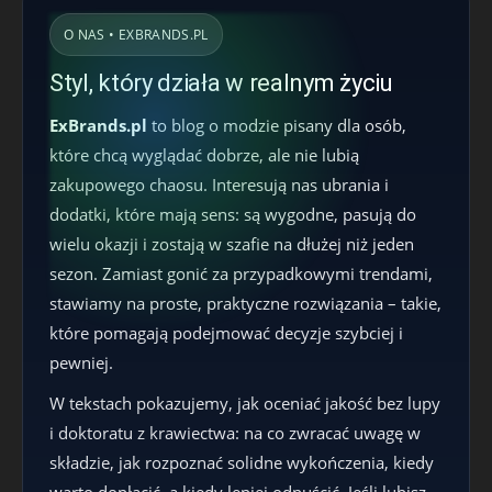
O NAS • EXBRANDS.PL
Styl, który działa w realnym życiu
ExBrands.pl
to blog o modzie pisany dla osób,
które chcą wyglądać dobrze, ale nie lubią
zakupowego chaosu. Interesują nas ubrania i
dodatki, które mają sens: są wygodne, pasują do
wielu okazji i zostają w szafie na dłużej niż jeden
sezon. Zamiast gonić za przypadkowymi trendami,
stawiamy na proste, praktyczne rozwiązania – takie,
które pomagają podejmować decyzje szybciej i
pewniej.
W tekstach pokazujemy, jak oceniać jakość bez lupy
i doktoratu z krawiectwa: na co zwracać uwagę w
składzie, jak rozpoznać solidne wykończenia, kiedy
warto dopłacić, a kiedy lepiej odpuścić. Jeśli lubisz