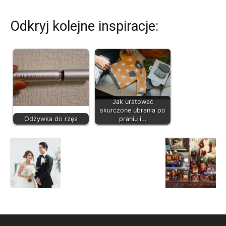
Odkryj kolejne inspiracje:
Jak uratować
skurczone ubrania po
Odżywka do rzęs
praniu i…