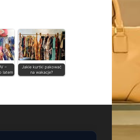
UV –
Jakie kurtki pakować
o latem
na wakacje?