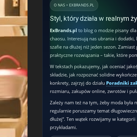
O NAS • EXBRANDS.PL
Styl, który działa w realnym ż
ExBrands.pl
to blog o modzie pisany dla
chaosu. Interesują nas ubrania i dodatki,
szafie na dłużej niż jeden sezon. Zamias
praktyczne rozwiązania – takie, które po
W tekstach pokazujemy, jak oceniać jakoś
składzie, jak rozpoznać solidne wykończeni
konkrety, zajrzyj do działu
Poradniki z
rozmiaru, zakupów online, zwrotów i puła
Zależy nam też na tym, żeby moda była
regularnie poruszamy temat długowieczn
dłużej”. Ten wątek rozwijamy w kategorii
przykładami.