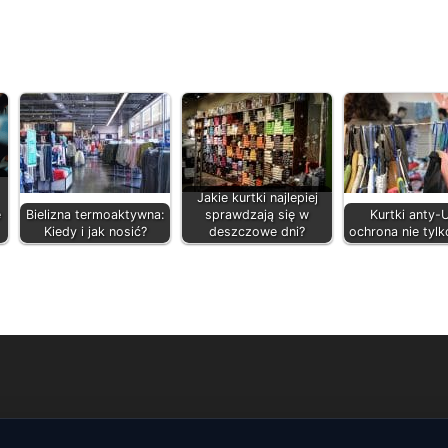
Jakie kurtki najlepiej
e
Bielizna termoaktywna:
sprawdzają się w
Kurtki anty-
Kiedy i jak nosić?
deszczowe dni?
ochrona nie tylk