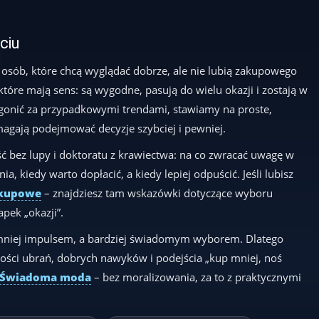
yciu
 osób, które chcą wyglądać dobrze, ale nie lubią zakupowego
 które mają sens: są wygodne, pasują do wielu okazji i zostają w
t gonić za przypadkowymi trendami, stawiamy na proste,
magają podejmować decyzje szybciej i pewniej.
ć bez lupy i doktoratu z krawiectwa: na co zwracać uwagę w
a, kiedy warto dopłacić, a kiedy lepiej odpuścić. Jeśli lubisz
akupowe
– znajdziesz tam wskazówki dotyczące wyboru
pek „okazji”.
 mniej impulsem, a bardziej świadomym wyborem. Dlatego
ości ubrań, dobrych nawyków i podejścia „kup mniej, noś
Świadoma moda
– bez moralizowania, za to z praktycznymi