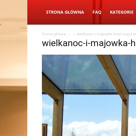
STRONA GŁÓWNA
FAQ
KATEGORIE
Strona główna
wielkanoc-i-majowka-hotel-w-gorac
wielkanoc-i-majowka-h