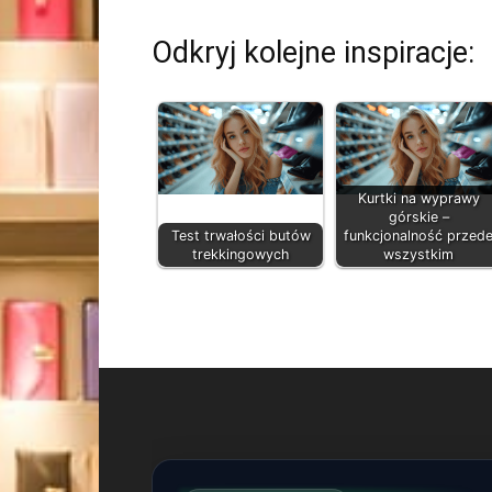
Odkryj kolejne inspiracje:
Kurtki na wyprawy
górskie –
Test trwałości butów
funkcjonalność przed
trekkingowych
wszystkim