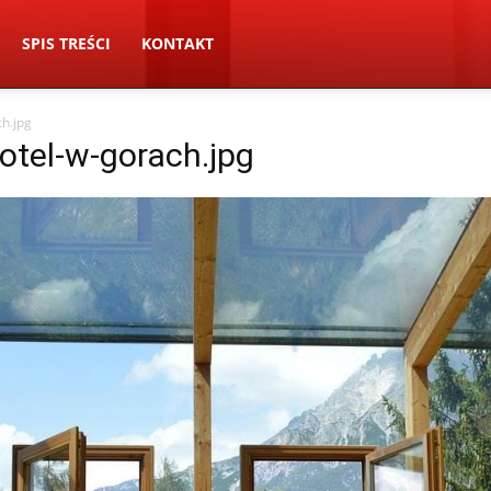
SPIS TREŚCI
KONTAKT
h.jpg
otel-w-gorach.jpg