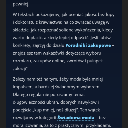
pewniej.
W tekstach pokazujemy, jak oceniać jakość bez lupy
i doktoratu z krawiectwa: na co zwracać uwagę w
składzie, jak rozpoznać solidne wykończenia, kiedy
warto dopłacić, a kiedy lepiej odpuścić. Jeśli lubisz
konkrety, zajrzyj do działu
Poradniki zakupowe
–
znajdziesz tam wskazówki dotyczące wyboru
rozmiaru, zakupów online, zwrotów i pułapek
„okazji”.
Zależy nam też na tym, żeby moda była mniej
impulsem, a bardziej świadomym wyborem.
Dlatego regularnie poruszamy temat
długowieczności ubrań, dobrych nawyków i
podejścia „kup mniej, noś dłużej”. Ten wątek
rozwijamy w kategorii
Świadoma moda
– bez
moralizowania, za to z praktycznymi przykładami.