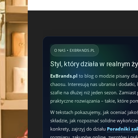
O NAS • EXBRANDS.PL
Styl, który działa w realnym ż
ExBrands.pl
to blog o modzie pisany dla
chaosu. Interesują nas ubrania i dodatki,
szafie na dłużej niż jeden sezon. Zamias
praktyczne rozwiązania – takie, które po
W tekstach pokazujemy, jak oceniać jakoś
składzie, jak rozpoznać solidne wykończeni
konkrety, zajrzyj do działu
Poradniki z
rozmiaru, zakupów online, zwrotów i puła