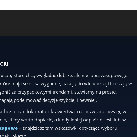
yciu
 osób, które chcą wyglądać dobrze, ale nie lubią zakupowego
 które mają sens: są wygodne, pasują do wielu okazji i zostają w
t gonić za przypadkowymi trendami, stawiamy na proste,
magają podejmować decyzje szybciej i pewniej.
ć bez lupy i doktoratu z krawiectwa: na co zwracać uwagę w
a, kiedy warto dopłacić, a kiedy lepiej odpuścić. Jeśli lubisz
akupowe
– znajdziesz tam wskazówki dotyczące wyboru
pek „okazji”.